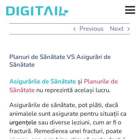
Skip
to
Tog
content
Nav
Funcționalități
Previous
Next
Resurse
Planuri de Sănătate VS Asigurări de
Prețuri
Sănătate
Articole
Asigurările de Sănătate
și
Planurile de
Sănătate
nu reprezintă același lucru.
Asigurările de sănătate, pot plăti, dacă
animalele sunt asigurate pentru situații ca
urgențele
sau diverse leziuni, cum ar fi o
fractură. Remedierea unei fracturi, poate