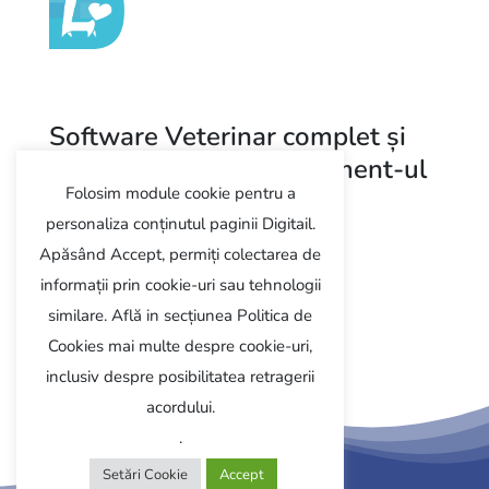
Software Veterinar complet și
modern pentru management-ul
Folosim module cookie pentru a
clinicii
personaliza conținutul paginii Digitail.
Apăsând Accept, permiți colectarea de
Programează demo
informații prin cookie-uri sau tehnologii
similare. Află in secțiunea Politica de
Follow us
Cookies mai multe despre cookie-uri,
inclusiv despre posibilitatea retragerii
acordului.
.
Setări Cookie
Accept