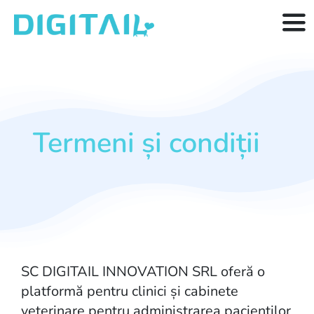
Skip
to
Tog
content
Nav
Funcționalități
Resurse
Termeni și condiții
Prețuri
Articole
SC DIGITAIL INNOVATION SRL oferă o
platformă pentru clinici și cabinete
veterinare pentru administrarea pacienților