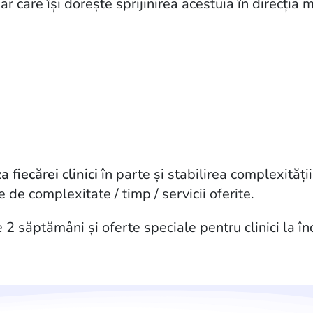
ar care își dorește sprijinirea acestuia în direcția
za
fiecărei
clinici
în parte și stabilirea complexității
e de complexitate / timp / servicii oferite.
 2 săptămâni și oferte speciale pentru clinici la î