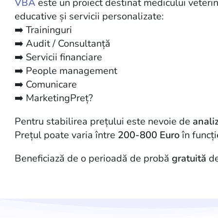
VBA
este un proiect destinat medicului veterin
educative și servicii personalizate:
➡️ Traininguri
➡️ Audit / Consultanță
➡️ Servicii financiare
➡️ People management
➡️ Comunicare
➡️ MarketingPreț?
Pentru stabilirea prețului este nevoie de
anali
Prețul poate varia între
200-800 Euro
în funcți
Beneficiază de o perioadă de probă
gratuită
de