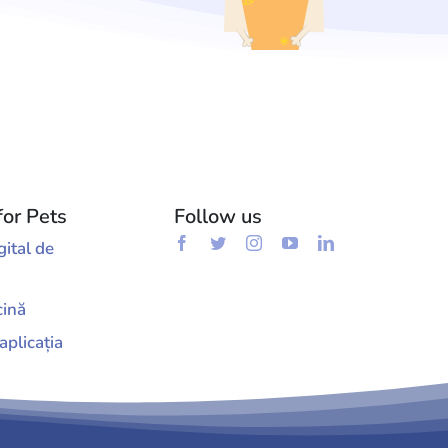
for Pets
Follow us
gital de
cină
aplicația