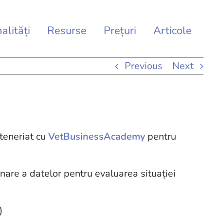
alități
Resurse
Prețuri
Articole
Previous
Next
rteneriat cu
VetBusinessAcademy
pentru
are a datelor pentru evaluarea situației
)