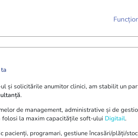
Funcțion
 ta
și solicitările anumitor clinici, am stabilit un pa
ultanță
.
emelor de management, administrative și de gestion
 folosi la maxim capacitățile soft-ului
Digitail
.
oric pacienți, programari, gestiune încasări/plăți/stoc