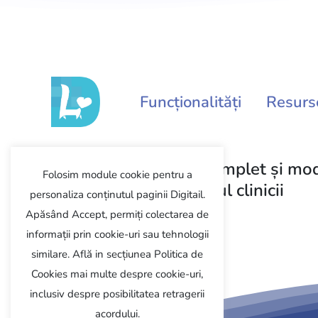
Funcționalități
Resurs
Software Veterinar complet și mo
Folosim module cookie pentru a
pentru management-ul clinicii
personaliza conținutul paginii Digitail.
Apăsând Accept, permiți colectarea de
informații prin cookie-uri sau tehnologii
Programează demo
similare. Află in secțiunea Politica de
Cookies mai multe despre cookie-uri,
inclusiv despre posibilitatea retragerii
acordului.