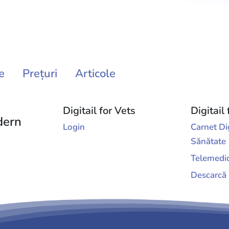
e
Prețuri
Articole
Digitail for Vets
Digitail 
dern
Login
Carnet Di
Sănătate
Telemedi
Descarcă 