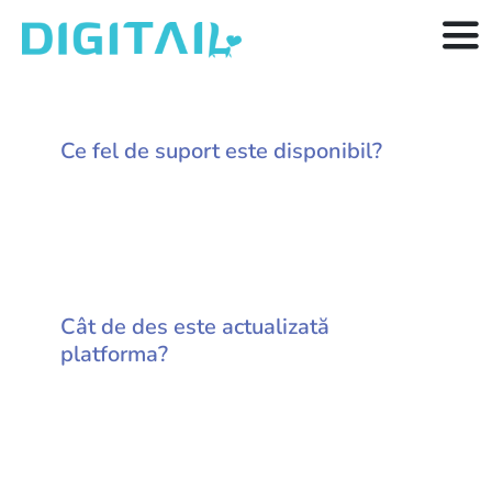
Skip
to
Tog
content
Nav
Funcționalități
Ce fel de suport este disponibil?
Resurse
Prețuri
Articole
Cât de des este actualizată
platforma?