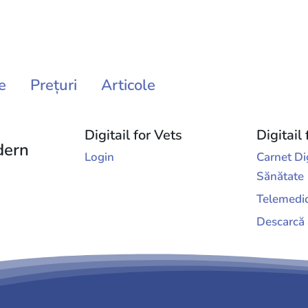
e
Prețuri
Articole
Digitail for Vets
Digitail 
dern
Login
Carnet Di
Sănătate
Telemedi
Descarcă 