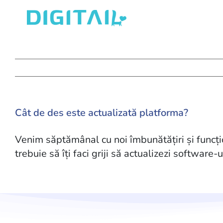
Skip
to
content
Cât de des este actualizată platforma?
Venim săptămânal cu noi îmbunătățiri și funcțio
trebuie să îți faci griji să actualizezi software-