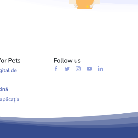
for Pets
Follow us
gital de
cină
aplicația