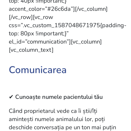
top: 40px !important;}”
accent_color=”#26c6da”][/vc_column]
[/vc_row][vc_row
css=”.vc_custom_1587048671975{padding-
top: 80px !important;}”
el_id=”communication”][vc_column]
[vc_column_text]
Comunicarea
✔
Cunoaște numele pacientului tău
Când proprietarul vede ca îi știi/îți
amintești numele animalului lor, poți
deschide conversația pe un ton mai puțin