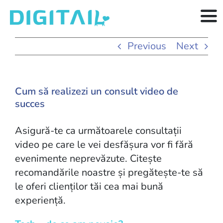
Skip
to
Tog
content
Nav
Funcționalități
Previous
Next
Resurse
Cum să realizezi un consult video de
Prețuri
succes
Articole
Asigură-te ca următoarele consultații
video pe care le vei desfășura vor fi fără
evenimente neprevăzute. Citește
recomandările noastre și pregătește-te să
le oferi clienților tăi cea mai bună
experiență.