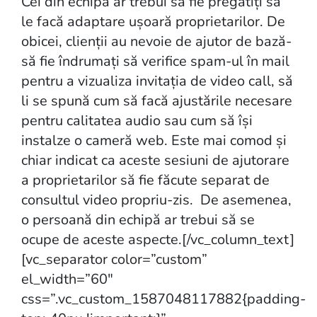
Cei din echipă ar trebui să fie pregătiți să
le facă adaptare ușoară proprietarilor. De
obicei, clienții au nevoie de ajutor de bază-
să fie îndrumați să verifice spam-ul în mail
pentru a vizualiza invitația de video call, să
li se spună cum să facă ajustările necesare
pentru calitatea audio sau cum să își
instalze o cameră web. Este mai comod și
chiar indicat ca aceste sesiuni de ajutorare
a proprietarilor să fie făcute separat de
consultul video propriu-zis. De asemenea,
o persoană din echipă ar trebui să se
ocupe de aceste aspecte.[/vc_column_text]
[vc_separator color=”custom”
el_width=”60″
css=”.vc_custom_1587048117882{padding-